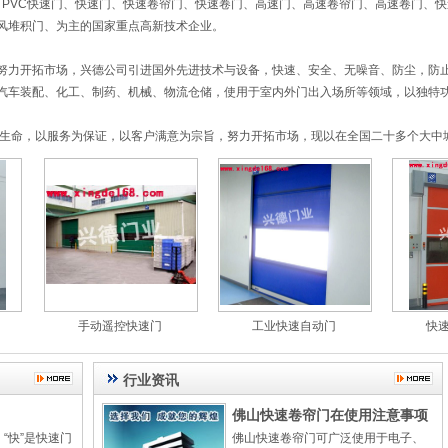
PVC快速门、快速门、快速卷帘门、快速卷门、高速门、高速卷帘门、高速卷门、
风堆积门、为主的国家重点高新技术企业。
力开拓市场，兴德公司引进国外先进技术与设备，快速、安全、无噪音、防尘，防
汽车装配、化工、制药、机械、物流仓储，使用于室内外门出入场所等领域，以独特
生命，以服务为保证，以客户满意为宗旨，努力开拓市场，现以在全国二十多个大中
PVC快速门、快速门、快速卷帘门、快速卷门、高速门、高速卷帘门、高速卷门、
风堆积门、为主的国家重点高新技术企业。
力开拓市场，兴德公司引进国外先进技术与设备，快速、安全、无噪音、防尘，防
汽车装配、化工、制药、机械、物流仓储，使用于室内外门出入场所等领域，以独特
生命，以服务为保证，以客户满意为宗旨，努力开拓市场，现以在全国二十多个大中
手动遥控快速门
工业快速自动门
快速自
行业资讯
佛山快速卷帘门在使用注意事项
“快”是快速门
佛山快速卷帘门可广泛使用于电子、