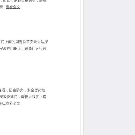
；而且可以和设备联动，装在
..
查看全文
在门上面的固定位置安装雷达探
安装在门框上，避免门运行震
保湿，防尘防火，安全密封性
安装快速门，能很大程度上提
..
查看全文