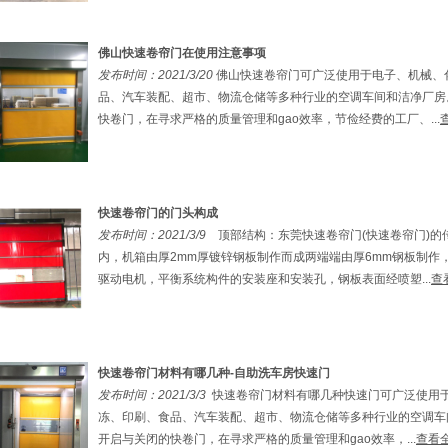
佛山快速卷帘门在使用注意事项
发布时间：2021/3/20
佛山快速卷帘门可广泛使用于电子、机械、
品、汽车装配、超市、物流仓储等多种行业的空调车间和洁净厂房
快卷门，在寻求严格的质量管理和gao效率，节俭经费的工厂、...
快速卷帘门的门头构成
发布时间：2021/3/9
​ 顶部结构：东莞快速卷帘门(快速卷帘门)
内，机箱由厚2mm厚镀锌钢板制作而成两端端由厚6mm钢板制作
驱动电机，平衡系统构件的安装座和安装孔，钢板表面经喷塑...
查
快速卷帘门材料有哪几种-自助洗车房快速门
发布时间：2021/3/3
快速卷帘门材料有哪几种快速门可广泛使用
冻、印刷、食品、汽车装配、超市、物流仓储等多种行业的空调车
开启与关闭的快卷门，在寻求严格的质量管理和gao效率，...
查看