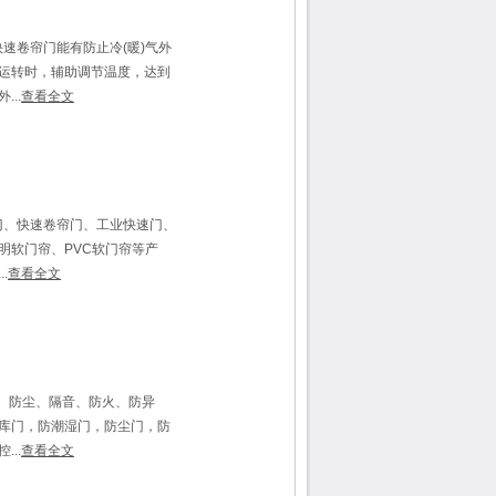
速卷帘门能有防止冷(暖)气外
运转时，辅助调节温度，达到
..
查看全文
门、快速卷帘门、工业快速门、
明软门帘、PVC软门帘等产
.
查看全文
、防尘、隔音、防火、防异
库门，防潮湿门，防尘门，防
..
查看全文