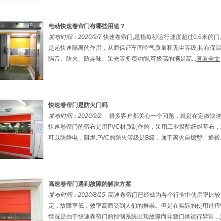
电动快速卷帘门有哪些用途？
发布时间：2020/9/7
快速卷帘门,是指每秒运行速度超过0.6米的门
是起快速隔离的作用，从而保证车间空气质量和无尘等级.具有保
隔音、防火、防异味、采光等多项功能,可极高的满足高...
查看全文
快速卷帘门是防火门吗
发布时间：2020/9/2
很多客户都关心一个问题，就是在定做快速
快速卷帘门的帘布是用PVC材质制作的，采用工业聚酯纤维基布
可以防静电，阻燃.PVC的防火等级是B级，属于离火自熄型。通俗..
高速卷帘门遇到故障的解决方案
发布时间：2020/8/15
高速卷帘门已经成为各个行业中使用率比较
定，故障率低，效率高而受到人们的推崇。但是在实际的使用过程
情况是由于快速卷帘门的控制系统出现故障而导致门体运行异常....