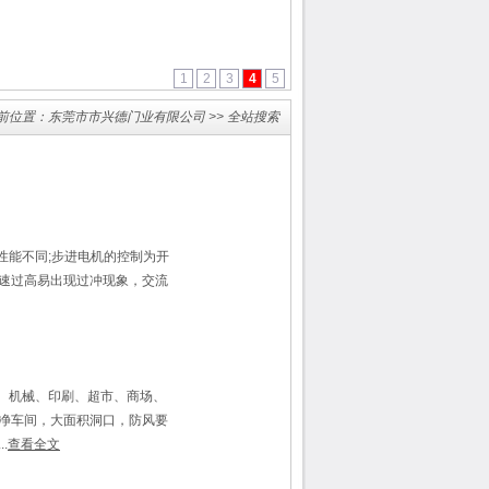
1
2
3
4
5
前位置：
东莞市市兴德门业有限公司
>> 全站搜索
性能不同;步进电机的控制为开
速过高易出现过冲现象，交流
、机械、印刷、超市、商场、
净车间，大面积洞口，防风要
.
查看全文