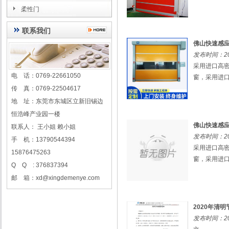
柔性门
联系我们
佛山快速感
发布时间：202
采用进口高密
电 话：0769-22661050
窗，采用进口
传 真：0769-22504617
地 址：东莞市东城区立新旧锡边
恒浩峰产业园一楼
佛山快速感
联系人： 王小姐 赖小姐
发布时间：202
手 机：13790544394
采用进口高密
15876475263
窗，采用进口
Q Q : 376837394
邮 箱：xd@xingdemenye.com
2020年清
发布时间：202