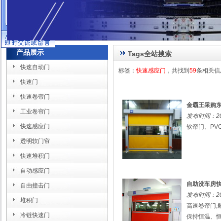
在线客服
产品展示
Tags全站搜索
快速自动门
标签：
快速感应门
，共找到
59
条相关信
快速门
快速卷帘门
金霸王采购
工业卷帘门
发布时间：202
快速感应门
软帘门、PVC
透明软门帘
快速堆积门
自动感应门
自助洗车房
自由撞击门
发布时间：202
堆积门
高速卷帘门
冷链快速门
保持恒温、恒