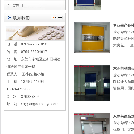
柔性门
联系我们
专业生产各
发布时间：201
能好等多种
电 话：0769-22661050
大卖点。...
查
传 真：0769-22504617
地 址：东莞市东城区立新旧锡边
恒浩峰产业园一楼
东莞电动防
联系人： 王小姐 赖小姐
发布时间：201
手 机：13790544394
以保证人员
墙使用，因此
15876475263
Q Q : 376837394
邮 箱：xd@xingdemenye.com
东莞兴德高
发布时间：201
优质门。定制热