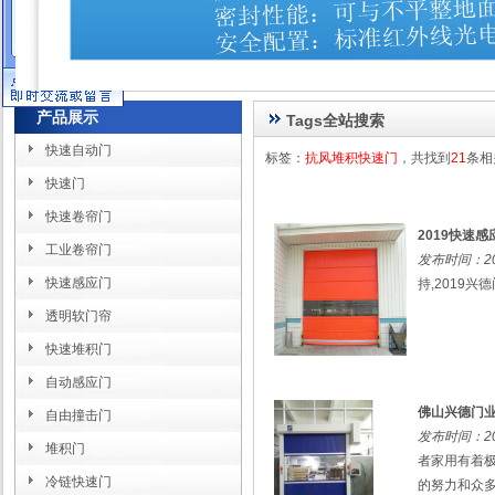
在线客服
产品展示
Tags全站搜索
快速自动门
标签：
抗风堆积快速门
，共找到
21
条相
快速门
快速卷帘门
2019快速
工业卷帘门
发布时间：201
快速感应门
持,2019兴
透明软门帘
快速堆积门
自动感应门
佛山兴德门
自由撞击门
发布时间：201
堆积门
者家用有着
冷链快速门
的努力和众多