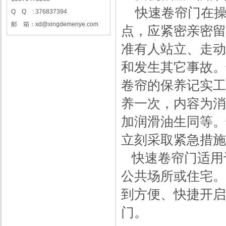
快速卷帘门在操
Q Q : 376837394
邮 箱：xd@xingdemenye.com
点，应紧密亲密留
准有人站立、走动
和发生其它事故。
卷帘的保养记实工
养一次，内容为消
加润滑油生同等。
立刻采取紧急措施
快速卷帘门
适用
公共场所或住宅。
到方便、快捷开启
门。