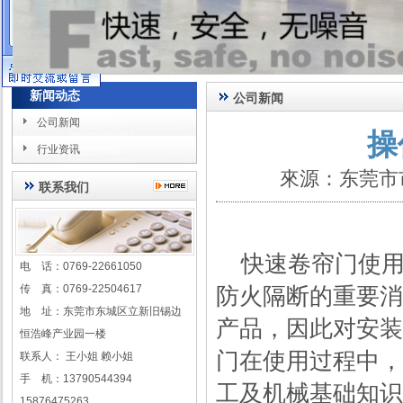
在线客服
新闻动态
公司新闻
公司新闻
操
行业资讯
來源：东莞市
联系我们
快速卷帘门
使
电 话：0769-22661050
传 真：0769-22504617
防火隔断的重要消
地 址：东莞市东城区立新旧锡边
产品，因此对安装
恒浩峰产业园一楼
门在使用过程中，
联系人： 王小姐 赖小姐
手 机：13790544394
工及机械基础知识
15876475263