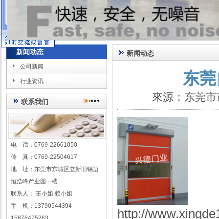
在线客服
新闻动态
新闻动态
公司新闻
东莞
行业资讯
來源：东莞市
联系我们
电 话：0769-22661050
传 真：0769-22504617
地 址：东莞市东城区立新旧锡边
恒浩峰产业园一楼
联系人： 王小姐 赖小姐
手 机：13790544394
http://www.xingd
15876475263