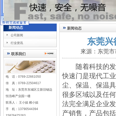
在线客服
新闻动态
新闻动态
公司新闻
东莞兴
行业资讯
來源：东莞市
联系我们
随着科技的发
快速门是现代工业
电 话：0769-22661050
传 真：0769-22504617
尘、保温、保温具
地 址：东莞市东城区立新旧锡边
很多区域以及任何
恒浩峰产业园一楼
法完全满足企业发
联系人： 王小姐 赖小姐
手 机：13790544394
产销售，产品包括
15876475263