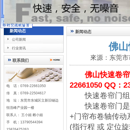
在线客服
新闻动态
新闻动态
公司新闻
佛山
行业资讯
來源：东莞市
联系我们
佛山快速卷帘门王
22661050 QQ：23
电 话：0769-22661050
传 真：0769-22504617
快速卷帘门组
地 址：东莞市东城区立新旧锡边
快速卷帘门是由
恒浩峰产业园一楼
+门帘布卷轴传动
联系人： 王小姐 赖小姐
手 机：13790544394
(指行程 或 定位
15876475263