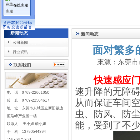
在线客服
新闻动态
新闻动态
公司新闻
面对繁多
行业资讯
來源：东莞市
联系我们
快速感应
速升降的无障
电 话：0769-22661050
从而保证车间
传 真：0769-22504617
地 址：东莞市东城区立新旧锡边
虫、防风、防
恒浩峰产业园一楼
能，受到了不
联系人： 王小姐 赖小姐
手 机：13790544394
15876475263