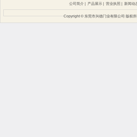
公司简介
|
产品展示
|
营业执照
|
新闻动
Copyright © 东莞市兴德门业有限公司 