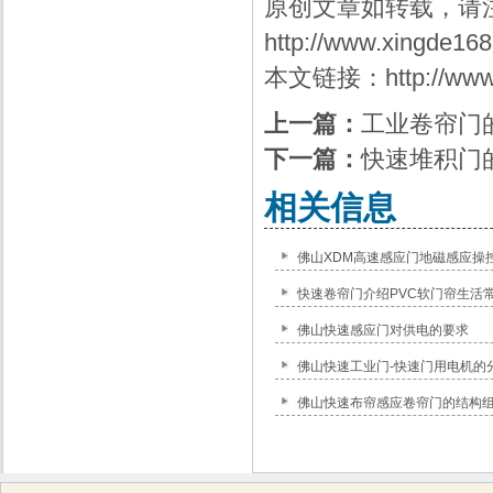
原创文章如转载，请
http://www.xingde16
本文链接：
http://ww
上一篇：
工业卷帘门
下一篇：
快速堆积门
相关信息
佛山XDM高速感应门地磁感应操
快速卷帘门介绍PVC软门帘生活
佛山快速感应门对供电的要求
佛山快速工业门-快速门用电机的
佛山快速布帘感应卷帘门的结构