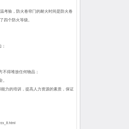
高温考验，防火卷帘门的耐火时间是防火卷
定了四个防火等级。
边；
方不得堆放任何物品；
全。
能力的培训，提高人力资源的素质，保证
yzx_8.html