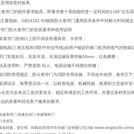
音及增加密封效果。
卷帘门的制作要求较高，即要求整个系统能经受一定时间的1100°左右
主要指标。GB14102-93钢质防火卷帘门通用技术条件中对耐火时间规
卷帘门
防火卷帘门的安装要求和使用说明
安装卷帘门的洞口上部不得设有通风管、水管等；
电源线路(三相五线和消防中控信号线)由用户铺设到卷门机旁的电气控制箱
帘门安装好后，安装吊顶，吊顶边缘应离帘板50mm，以免磨擦；
调试及使用时，严禁底部 站人。电器设施不得擅自拆搬；
根据消防管理规定，防火卷帘门为消防专用设施，不得改作他用，卷帘正下
安装调试后，每季度启动一次，以检查电器、机械性能，检查时注意操作安
全意为全体员工提供更安全、稳定和满意的工作环境，并通过各种意识和
产品的质量和优化客户服务的要求。
快速卷帘门
快速自动门
快速堆积门
行业资讯
章如转载，请注明：转载自[
东莞市市兴德门业有限公司
]
http://www.xingde168.com/x