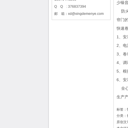
少噪
Q Q : 376837394
防火
邮 箱：xd@xingdemenye.com
帘门的
快速
1、
2、
3、卷
4、
5、
6、
全心
生产
标签：
分类：
原创文