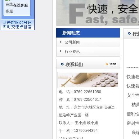
在线客服
新闻动态
行
公司新闻
行业资讯
联系我们
快速
快速
电 话：0769-22661050
安全
传 真：0769-22504617
桔黄
地 址：东莞市东城区立新旧锡边
便利
恒浩峰产业园一楼
联系人： 王小姐 赖小姐
密封
手 机：13790544394
底端
15876475263