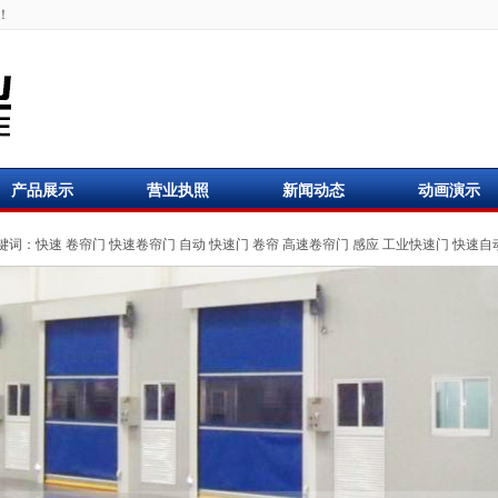
！
产品展示
营业执照
新闻动态
动画演示
键词：
快速
卷帘门
快速卷帘门
自动
快速门
卷帘
高速卷帘门
感应
工业快速门
快速自