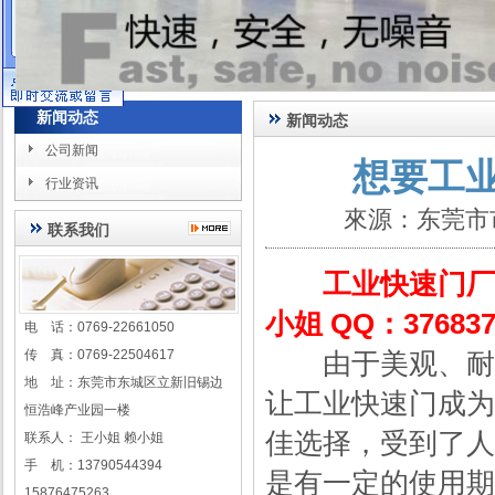
在线客服
新闻动态
新闻动态
公司新闻
想要工
行业资讯
來源：东莞市
联系我们
工业快速门厂家联
小姐 QQ：376837
电 话：0769-22661050
传 真：0769-22504617
由于美观、耐用
地 址：东莞市东城区立新旧锡边
让工业快速门成为
恒浩峰产业园一楼
佳选择，受到了人
联系人： 王小姐 赖小姐
手 机：13790544394
是有一定的使用期
15876475263