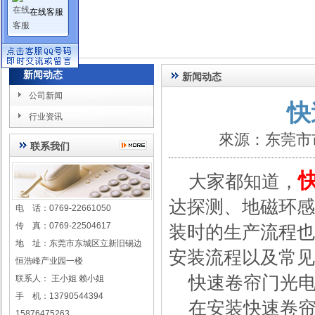
在线客服
新闻动态
新闻动态
公司新闻
快
行业资讯
來源：东莞市
联系我们
大家都知道，
达探测、地磁环感
电 话：0769-22661050
传 真：0769-22504617
装时的生产流程也
地 址：东莞市东城区立新旧锡边
安装流程以及常见
恒浩峰产业园一楼
快速卷帘门光电
联系人： 王小姐 赖小姐
手 机：13790544394
在安装快速卷帘
15876475263