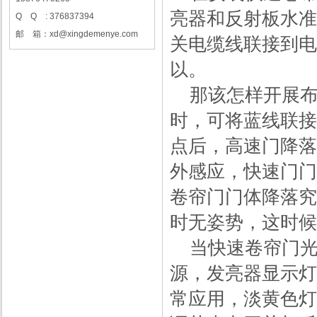
亮器和反射板水准
Q Q : 376837394
邮 箱：xd@xingdemenye.com
关电缆线联接到电
以。
那该怎样开展布线
时，可将蓝线联接
点后，高速门降落
外感应，快速门门
卷帘门门体降落究
时无姿势，这时候
当快速卷帘门光
源，发亮器显示灯
常应用，淡黄色灯