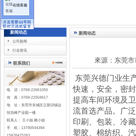
在线客服
新闻动态
新闻动态
公司新闻
行业资讯
來源：东莞市
联系我们
东莞兴德门业生
快速，安全，密封
电 话：0769-22661050
传 真：0769-22504617
提高车间环境及卫
地 址：东莞市东城区立新旧锡边
流首选产品。广泛
恒浩峰产业园一楼
印刷、包装、冷藏
联系人： 王小姐 赖小姐
手 机：13790544394
塑胶、棉纺织、汽
15876475263